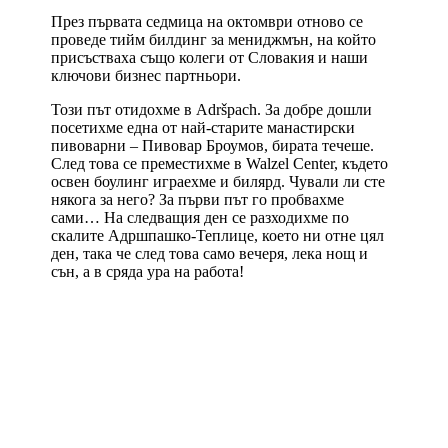
През първата седмица на октомври отново се
проведе тийм билдинг за мениджмън, на който
присъстваха също колеги от Словакия и наши
ключови бизнес партньори.
Този път отидохме в Adršpach. За добре дошли
посетихме една от най-старите манастирски
пивоварни – Пивовар Броумов, бирата течеше.
След това се преместихме в Walzel Center, където
освен боулинг играехме и билярд. Чували ли сте
някога за него? За първи път го пробвахме
сами… На следващия ден се разходихме по
скалите Адршпашко-Теплице, което ни отне цял
ден, така че след това само вечеря, лека нощ и
сън, а в сряда ура на работа!